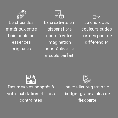
Le choix des
La créativité en
Le choix des
matériaux entre
laissant libre
couleurs et des
bois noble ou
cours à votre
formes pour se
essences
imagination
différencier
originales
pour réaliser le
meuble parfait
Des meubles adaptés à
Une meilleure gestion du
votre habitation et à ses
budget grâce à plus de
contraintes
flexibilité