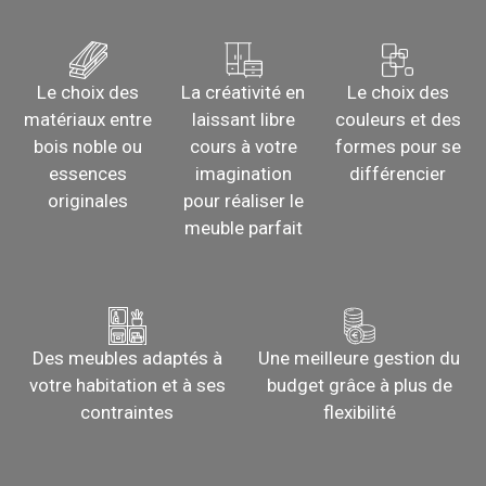
Le choix des
La créativité en
Le choix des
matériaux entre
laissant libre
couleurs et des
bois noble ou
cours à votre
formes pour se
essences
imagination
différencier
originales
pour réaliser le
meuble parfait
Des meubles adaptés à
Une meilleure gestion du
votre habitation et à ses
budget grâce à plus de
contraintes
flexibilité