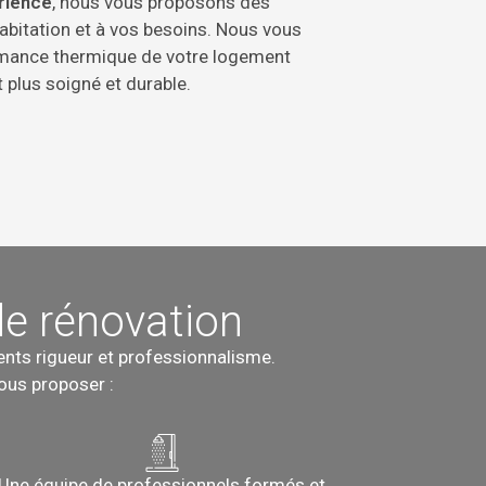
rience
, nous vous proposons des
abitation et à vos besoins. Nous vous
rmance thermique de votre logement
 plus soigné et durable.
de rénovation
ents rigueur et professionnalisme.
vous proposer :
Une équipe de professionnels formés et