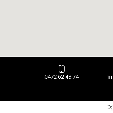
0472 62 43 74
i
Co